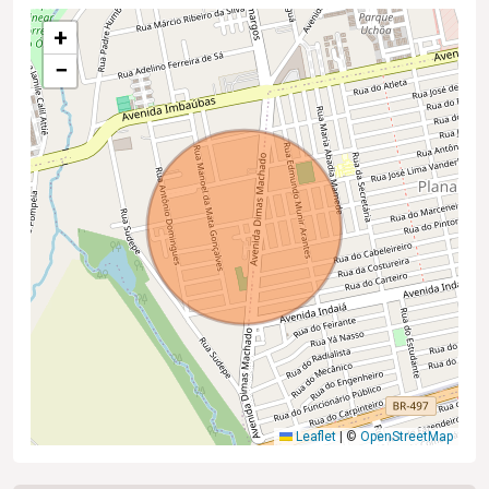
+
−
Leaflet
|
©
OpenStreetMap