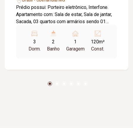
Brasil - Uberlândia/MG
Prédio possui: Porteiro eletrônico, Interfone.
Apartamento com: Sala de estar, Sala de jantar,
Sacada, 03 quartos com armários sendo 01
suíte, Banheiro social com azulejo, Cozinha com
armário, Área de serviço, Dependência completa
3
2
1
120m²
de serviço, Varanda, Piso tabua corrida,
Dorm.
Banho
Garagem
Const.
cerâmica e taco, Laje, Padrão Trifásico, 01 vaga
de garagem.