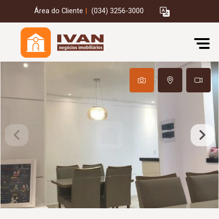
Área do Cliente
|
(034) 3256-3000