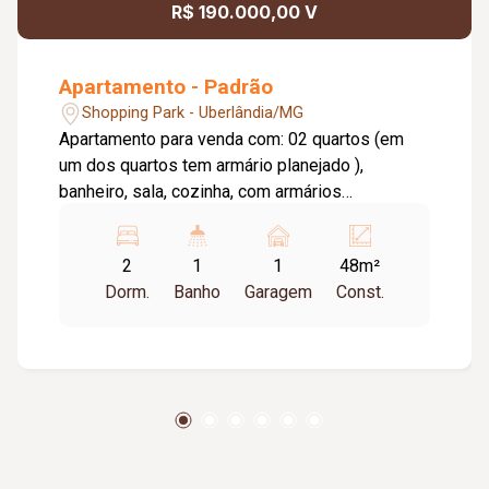
R$ 190.000,00 V
Apartamento - Padrão
Shopping Park - Uberlândia/MG
Apartamento para venda com: 02 quartos (em
um dos quartos tem armário planejado ),
banheiro, sala, cozinha, com armários
planejados, O condomínio possui: 02 piscinas,
salão de festas, sala de jogos, espaço gourmet,
2
1
1
48m²
quadra poliesportiva. 01 vaga de garagem
Dorm.
Banho
Garagem
Const.
descoberta. Esse apartamento fica na torre em
frente a portaria. Ponto de ônibus na porta.
Ótima localização. 4º andar. ***Condomínio
incluso no aluguel***