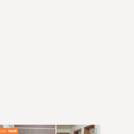
Cód.
76608