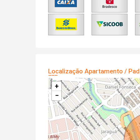
Localização Apartamento / Pad
+
−