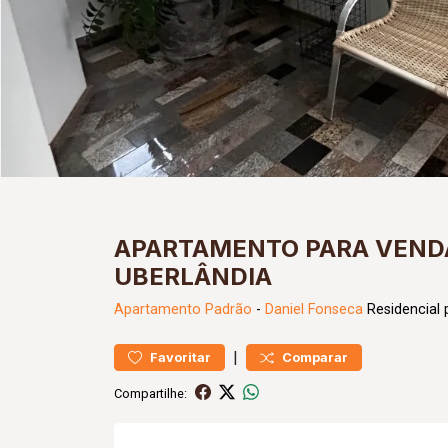
APARTAMENTO PARA VENDA
UBERLÂNDIA
Apartamento
Padrão
-
Daniel Fonseca
Residencial 
|
Favoritar
Comparar
Compartilhe: