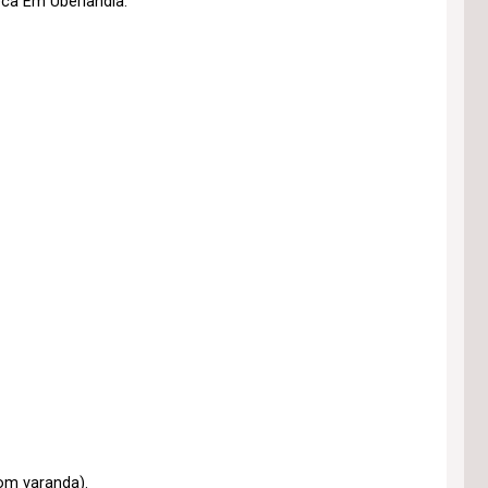
ca Em Uberlândia.
om varanda).