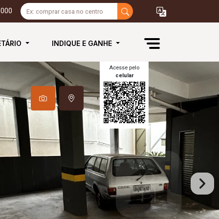
3000
ETÁRIO
INDIQUE E GANHE
Acesse pelo
celular