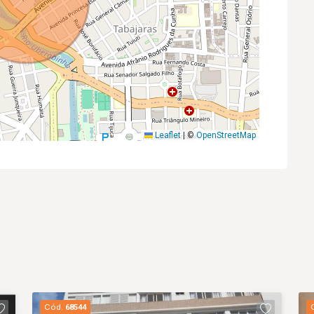
Leaflet
|
©
OpenStreetMap
Cód.
68544