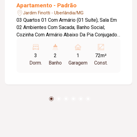
Apartamento - Padrão
Jardim Finotti - Uberlândia/MG
03 Quartos 01 Com Armário (01 Suíte); Sala Em
02 Ambientes Com Sacada; Banho Social;
Cozinha Com Armário Abaixo Da Pia Conjugado
Com A Lavanderia E Garagem; Condomínio
Aproximadamente :300,00 + 20,00 De Fundo De
3
2
1
72m²
Reserva; Taxa De Mudança Entrada E Saída
Dorm.
Banho
Garagem
Const.
Valor De 1 Condomínio.