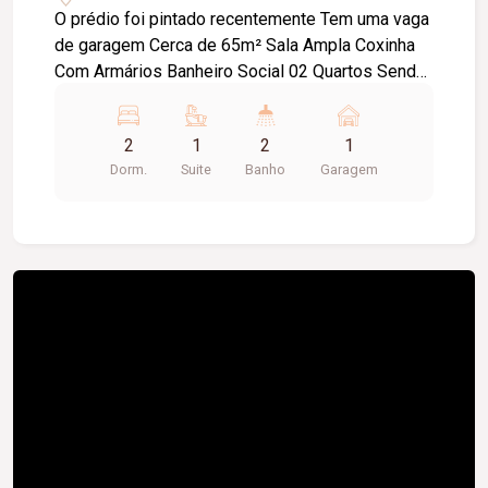
O prédio foi pintado recentemente Tem uma vaga
de garagem Cerca de 65m² Sala Ampla Coxinha
Com Armários Banheiro Social 02 Quartos Sendo
01 Com Suíte é Armário Lavanderia.
2
1
2
1
Dorm.
Suite
Banho
Garagem