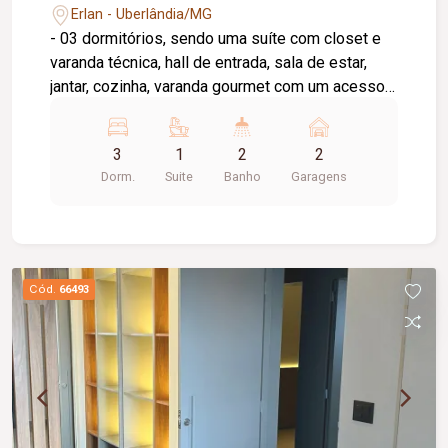
Erlan - Uberlândia/MG
- 03 dormitórios, sendo uma suíte com closet e
varanda técnica, hall de entrada, sala de estar,
jantar, cozinha, varanda gourmet com um acesso
pela sala e outro pela cozinha, banheiro social e
lavanderia. Preparação para ar-condicionado nos
3
1
2
2
quartos e na sala, preparação para dispensa de
Dorm.
Suite
Banho
Garagens
alimentos e materiais de limpeza. - Porteira
fechada.
Cód.
66493