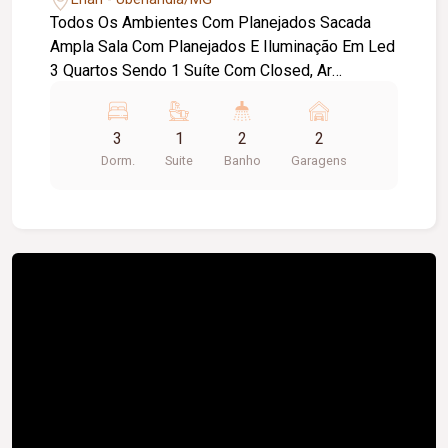
Todos Os Ambientes Com Planejados Sacada
Ampla Sala Com Planejados E Iluminação Em Led
3 Quartos Sendo 1 Suíte Com Closed, Ar
Condicionado, Iluminação Em Led E Box Blindex 1
Banheiro Social Com Planejados E Box Em
3
1
2
2
Blindex Cozinha Com Planejados E Iluminação
Dorm.
Suite
Banho
Garagens
Em, Led 2 Vagas De Garagem Coberta