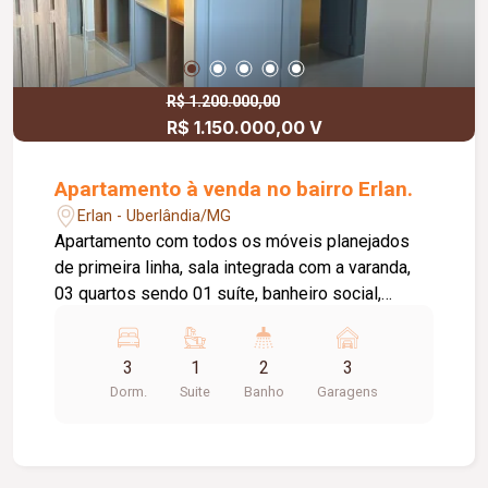
R$ 1.200.000,00
R$ 1.150.000,00 V
Apartamento à venda no bairro Erlan.
Erlan - Uberlândia/MG
Apartamento com todos os móveis planejados
de primeira linha, sala integrada com a varanda,
03 quartos sendo 01 suíte, banheiro social,
cozinha com armários sobre a pia. proprietario
aceita um apto ate 300 mil reias novo como
3
1
2
3
forma parcial de pagamento ( que pode ser ate
Dorm.
Suite
Banho
Garagens
apto na planta , sendo de construtora com
credibilidade ) Prédio possui: Portaria, academia,
salão de festas, espaço de beleza.