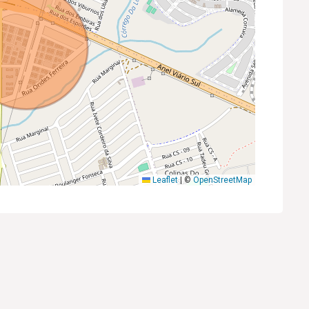
Leaflet
|
©
OpenStreetMap