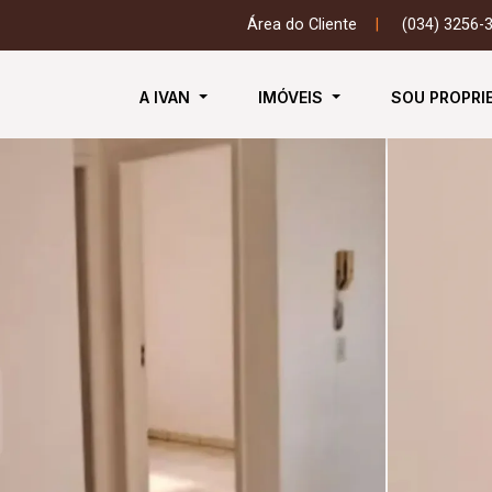
Área do Cliente
|
(034) 3256-
A IVAN
IMÓVEIS
SOU PROPRI