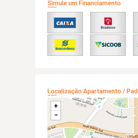
Simule um Financiamento
Localização Apartamento / Pad
+
−