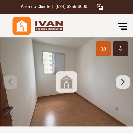
Área do Cliente
|
(034) 3256-3000