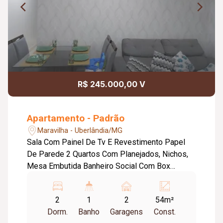
R$ 245.000,00 V
Apartamento - Padrão
Maravilha - Uberlândia/MG
Sala Com Painel De Tv E Revestimento Papel
De Parede 2 Quartos Com Planejados, Nichos,
Mesa Embutida Banheiro Social Com Box
Blindex E Planejados Cozinha Planejada Com
Armários E Despensa Área De Serviço
2
1
2
54m²
Revestida 2 Vagas Separadas Garagem
Dorm.
Banho
Garagens
Const.
Fechadura Eletrônica