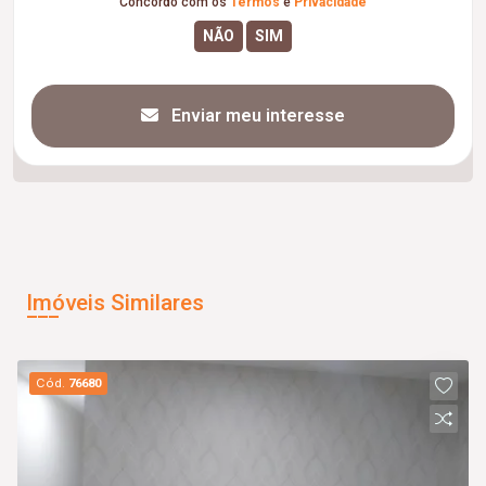
Concordo com os
Termos
e
Privacidade
Enviar meu interesse
Imóveis Similares
Cód.
76680