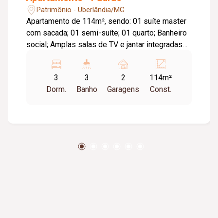
Patrimônio - Uberlândia/MG
Apartamento de 114m², sendo: 01 suíte master
com sacada; 01 semi-suíte; 01 quarto; Banheiro
social; Amplas salas de TV e jantar integradas
com a cozinha; Área de serviço; Área gourmet;
02 vagas de garagem soltas (até 04 carros).
3
3
2
114m²
Apartamento de 116m², sendo: 01 suíte master
Dorm.
Banho
Garagens
Const.
com sacada; 02 semi-suítes; Banheiro social;
Amplas salas de TV e jantar integradas; Cozinha
fechada; Área de serviço; Área gourmet; 02
vagas de garagem soltas (até 04 carros).
Apartamento de 230m², sendo: Pavimento
inferior: 01 suíte master; 01 semi suíte com
sacada descoberta; 02 semi suítes; Banheiro
social; Ampla sala de TV. Pavimento superior:
Sala de jantar; Cozinha; Área de serviço; Lavabo;
Área gourmet. Terraço descoberto com
infraestrutura pronta para instalação de ofurô