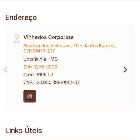
(compra e instalação de ofurô a cargo do
cliente). 02 vagas de garagem soltas (até 4
Endereço
carros). Elevador vai até o pavimento superior
da cobertura. Tabela de disponibilidade:
Apartamento nº201 - 114m² - R$895.000,00
Vinhedos Corporate
Apartamento nº203 - 116m² - R$840.000,00
Avenida dos Vinhedos, 70 - Jardim Karaíba,
Apartamento nº303 - 230m² - R$1.745.000,00
CEP:
38411-217
Sujeito a alteração de disponibilidade e valor.
Uberlândia - MG
(34) 3256-3003
Creci: 5105 PJ
CNPJ: 20.950.388/0001-07
Links Úteis