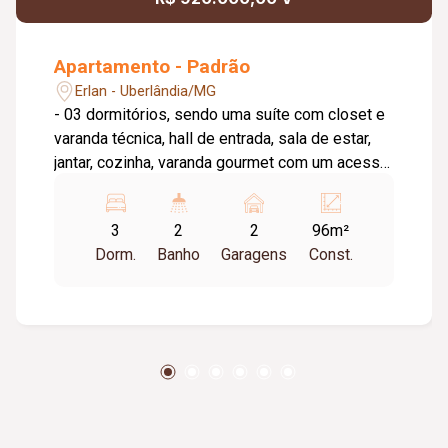
Apartamento - Padrão
Erlan - Uberlândia/MG
- 03 dormitórios, sendo uma suíte com closet e
varanda técnica, hall de entrada, sala de estar,
jantar, cozinha, varanda gourmet com um acesso
pela sala e outro pela cozinha, banheiro social e
lavanderia. Preparação para ar-condicionado nos
3
2
2
96m²
quartos e na sala, preparação para dispensa de
Dorm.
Banho
Garagens
Const.
alimentos e materiais de limpeza. - Porteira
fechada.