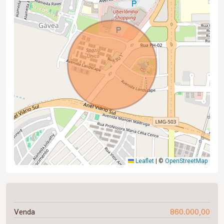
Leaflet
|
©
OpenStreetMap
860.000,00
Venda