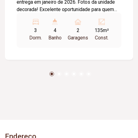
entrega em janeiro de 2026. Fotos da unidade
decorada! Excelente oportunidade para quem
procura moradia no Bairro Lidice em
Uberlândia/MG, empreendimento de alto padrão,
3
4
2
135m²
localizado próximo Avenida Rondon Pacheco,
Dorm.
Banho
Garagens
Const.
Apartamento com 3 suítes, sendo 1 suíte
master com closet independente, banheiro
master com ampla bancada e cuba dupla. Sala
em dois ambientes com lavabo, cozinha ampla e
integrada a varanda com opção de aberta ou
fechada, espaço para deposito, varanda gourmet
com churrasqueira a carvão, área de serviço, laje
técnica para equipamentos de ar condicionado
com acesso pela varanda de serviço, todos os
banhos com iluminação e ventilação natural,
acessos social e serviço separados, living e
varanda nivelados, dormitórios com janelas
integradas com persianas de enrolar, posição
Endereço
lateral com vista livre, área útil de 134,67m², 2