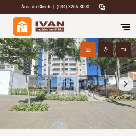
Área do Cliente
|
(034) 3256-3000