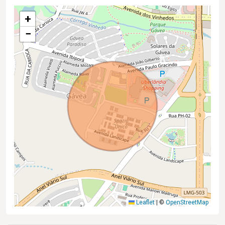
+
−
Leaflet
|
©
OpenStreetMap