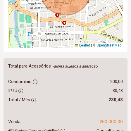
Leaflet
|
©
OpenStreetMap
Total para Acessórios
valores sujeitos a alteração.
Condomínio
200,00
IPTU
30,43
Total / Mês
230,43
260.000,00
Venda
Consulte-nos
(ITBI, Registro, Escritura e Certidões)