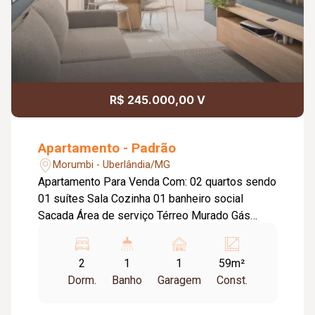
R$ 245.000,00 V
Apartamento - Padrão
Morumbi - Uberlândia/MG
Apartamento Para Venda Com: 02 quartos sendo
01 suítes Sala Cozinha 01 banheiro social
Sacada Área de serviço Térreo Murado Gás
Canalizado 01 vaga de garagem Elevador
Portaria com guarita Espaço Garden
2
1
1
59m²
Dorm.
Banho
Garagem
Const.