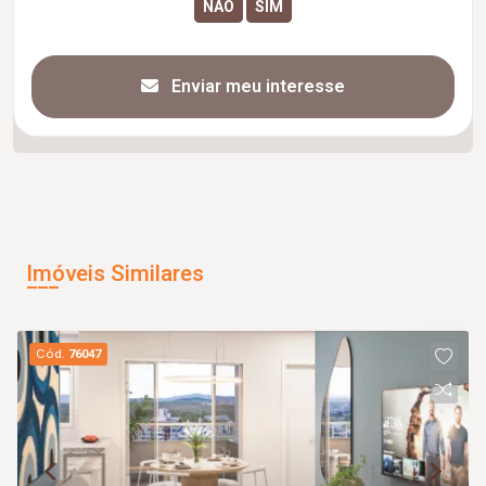
Enviar meu interesse
Imóveis Similares
Cód.
76047