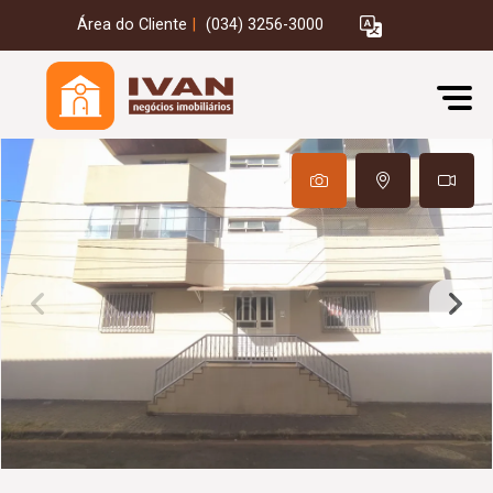
Área do Cliente
|
(034) 3256-3000