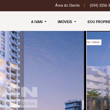
Área do Cliente
|
(034) 3256-
A IVAN
IMÓVEIS
SOU PROPRI