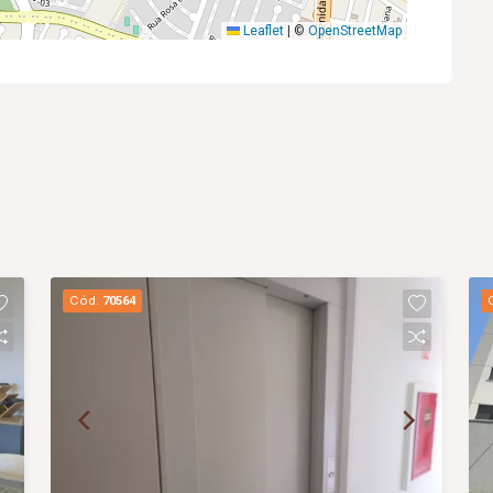
Leaflet
|
©
OpenStreetMap
Cód.
70564