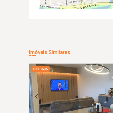
Imóveis Similares
Cód.
66027