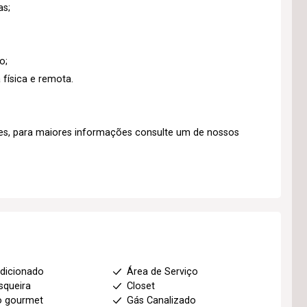
as;
o;
 física e remota.
ações, para maiores informações consulte um de nossos
dicionado
Área de Serviço
squeira
Closet
o gourmet
Gás Canalizado