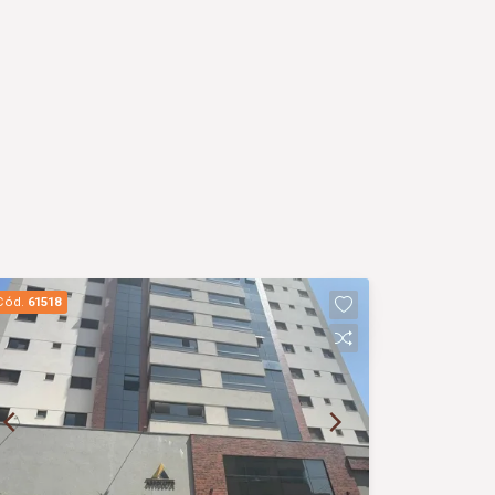
Cód.
61518