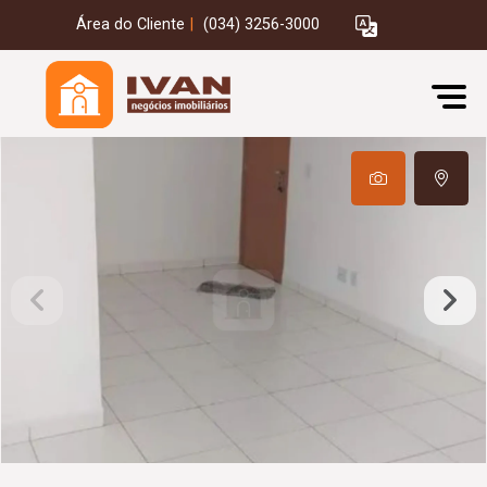
Área do Cliente
|
(034) 3256-3000