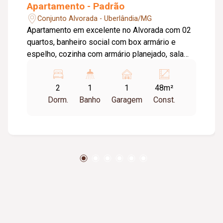
Apartamento - Padrão
Conjunto Alvorada - Uberlândia/MG
Apartamento em excelente no Alvorada com 02
quartos, banheiro social com box armário e
espelho, cozinha com armário planejado, sala
em dois ambientes com painel, quintal com área
para lavanderia, 01 vaga de garagem. Taxa de
2
1
1
48m²
condomínio incluso.
Dorm.
Banho
Garagem
Const.