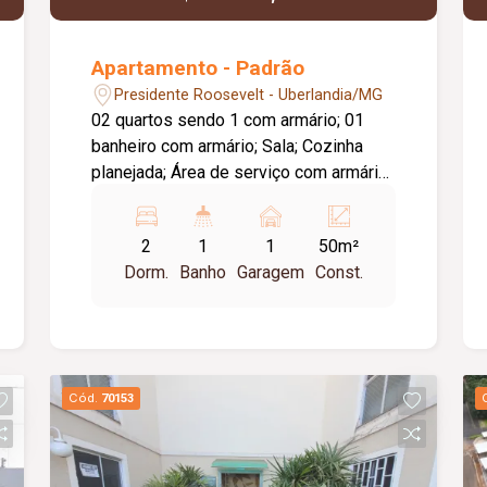
Apartamento - Padrão
Presidente Roosevelt - Uberlandia/MG
02 quartos sendo 1 com armário; 01
banheiro com armário; Sala; Cozinha
planejada; Área de serviço com armário;
Garagem coberta para 1 carro; Não tem
elevador.
2
1
1
50m²
Dorm.
Banho
Garagem
Const.
Cód.
70153