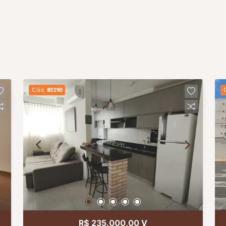
Cód.
83290
R$ 235.000,00 V