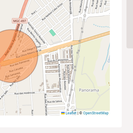
Leaflet
|
©
OpenStreetMap