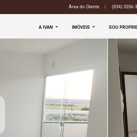
Área do Cliente
|
(034) 3256-
A IVAN
IMÓVEIS
SOU PROPRI