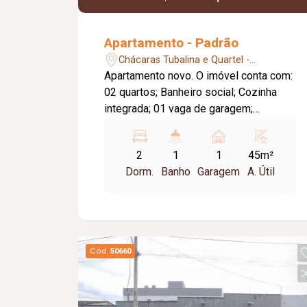
Apartamento - Padrão
Chácaras Tubalina e Quartel -
Uberlândia/MG
Apartamento novo. O imóvel conta com:
02 quartos; Banheiro social; Cozinha
integrada; 01 vaga de garagem;
Diferenciais: Acabamento moderno;
Pronto para personalizar e mobiliar; O
2
1
1
45m²
condomínio conta com: Portaria;
Dorm.
Banho
Garagem
A. Útil
Sistema de segurança; Piscina; Área de
lazer completa; Informações
complementares: Excelente opção para
morar ou investir em uma região de
constante valorização.
Cód.
50660