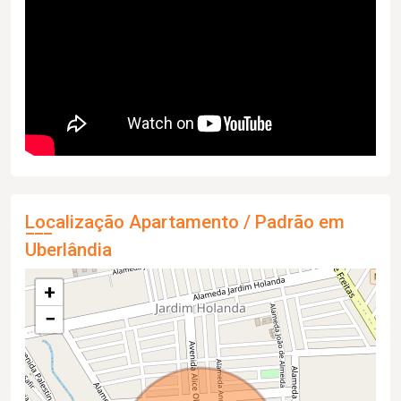
Localização Apartamento / Padrão em
Uberlândia
+
−