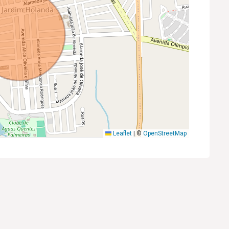
Leaflet
|
©
OpenStreetMap