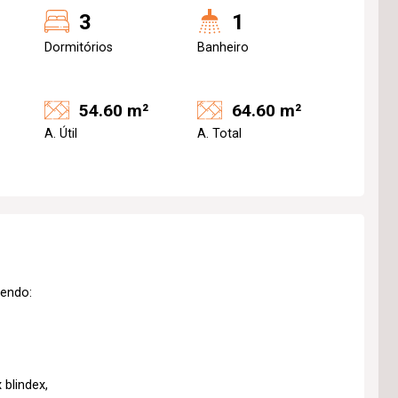
3
1
Dormitórios
Banheiro
54.60 m²
64.60 m²
A. Útil
A. Total
sendo:
 blindex,