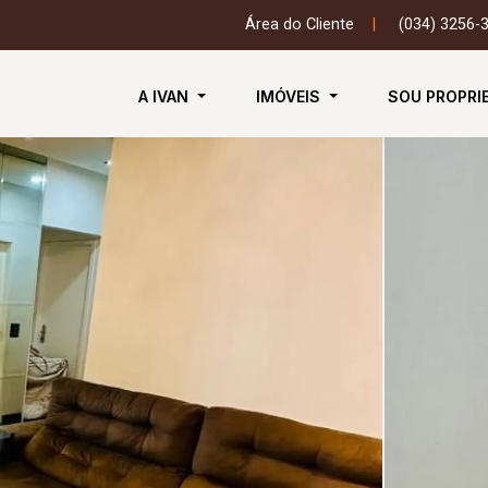
Área do Cliente
|
(034) 3256-
A IVAN
IMÓVEIS
SOU PROPRI