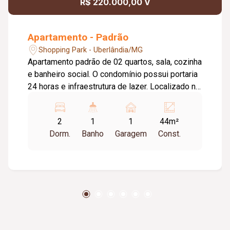
R$ 220.000,00 V
Apartamento - Padrão
Shopping Park - Uberlândia/MG
Apartamento padrão de 02 quartos, sala, cozinha
e banheiro social. O condomínio possui portaria
24 horas e infraestrutura de lazer. Localizado na
zona sul, ao lado do shopping, faculdades e de
fácil acesso.
2
1
1
44m²
Dorm.
Banho
Garagem
Const.