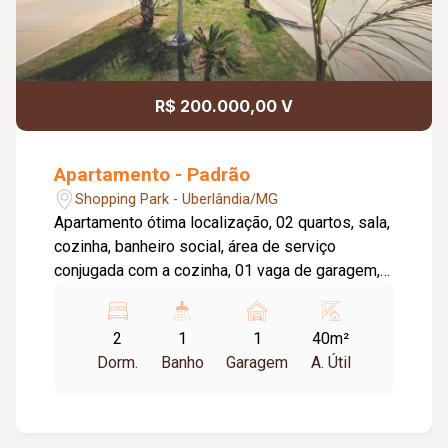
R$ 200.000,00 V
Apartamento - Padrão
Shopping Park - Uberlândia/MG
Apartamento ótima localização, 02 quartos, sala,
cozinha, banheiro social, área de serviço
conjugada com a cozinha, 01 vaga de garagem,
elevador privativo, área gourmet, playground,
portaria 24 horas, gás canalizado, água e energia
2
1
1
40m²
individual, condomínio incluso no valor do
Dorm.
Banho
Garagem
A. Útil
aluguel.