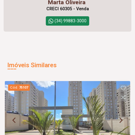
Marta Oliveira
CRECI 60305 - Venda
(34) 99883-3000
Imóveis Similares
Cód.
75107