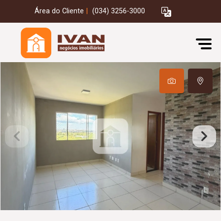
Área do Cliente
|
(034) 3256-3000