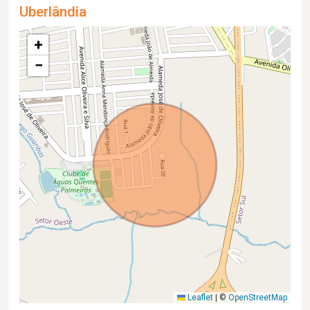
Uberlândia
+
−
Leaflet
|
©
OpenStreetMap