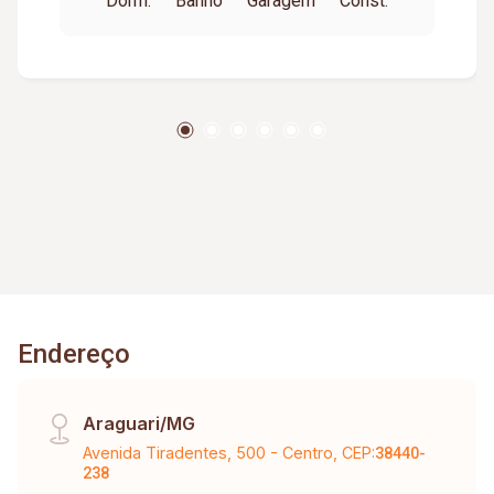
Dorm.
Banho
Garagem
Const.
atualizadas em 13/01/2026 Lembrando que os
valores a vencer tem correção de INCC, o preço
sofrerá alteração mensalmente.
Endereço
Araguari/MG
Avenida Tiradentes, 500 - Centro, CEP:
38440-
238