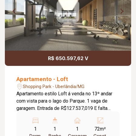
R$ 650.597,62 V
Apartamento - Loft
Shopping Park - Uberlândia/MG
Apartamento estilo Loft á venda no 13º andar
com vista para o lago do Parque. 1 vaga de
garagem. Entrada de R$127.537,019 E falta
pagar: R$523.060,60, sendo: 1) 2 balões abril/26
e janeiro/27 de R$41.845,04 cada 2)
1
1
1
72m²
financiamento R$439.370,52 data de valores