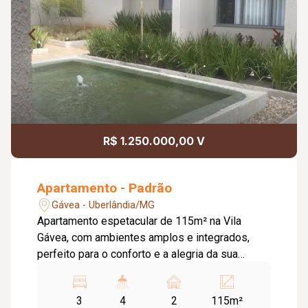
R$ 1.250.000,00 V
Apartamento - Padrão
Gávea - Uberlândia/MG
Apartamento espetacular de 115m² na Vila
Gávea, com ambientes amplos e integrados,
perfeito para o conforto e a alegria da sua
família! Destaques: 115m²; 03 Suítes plenas;
Lavabo; 02 Vagas de garagem. Lazer Completo
3
4
2
115m²
piscina ,quadra ,brinquedoteca área gourmet