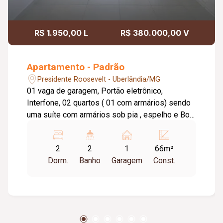
R$ 1.950,00 L
R$ 380.000,00 V
Apartamento - Padrão
Presidente Roosevelt - Uberlândia/MG
01 vaga de garagem, Portão eletrônico,
Interfone, 02 quartos ( 01 com armários) sendo
uma suíte com armários sob pia , espelho e Box
em blindex e sacada. Sala com sacada, Banheiro
social com espelho e Box em blindex, Cozinha
2
2
1
66m²
planejada, Lavanderia, Piso - porcelanato,
Dorm.
Banho
Garagem
Const.
condomínio possui gás e agua.