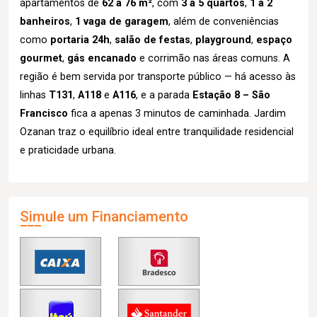
apartamentos de
62 a 76 m²
, com
3 a 5 quartos
,
1 a 2
banheiros
,
1 vaga de garagem
, além de conveniências
como
portaria 24h
,
salão de festas
,
playground
,
espaço
gourmet
,
gás encanado
e corrimão nas áreas comuns. A
região é bem servida por transporte público — há acesso às
linhas
T131
,
A118
e
A116
, e a parada
Estação 8 – São
Francisco
fica a apenas 3 minutos de caminhada. Jardim
Ozanan traz o equilíbrio ideal entre tranquilidade residencial
e praticidade urbana.
Simule um Financiamento