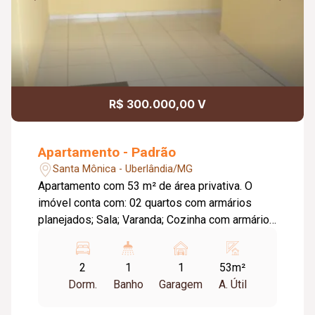
R$ 300.000,00 V
Apartamento - Padrão
Santa Mônica - Uberlândia/MG
Apartamento com 53 m² de área privativa. O
imóvel conta com: 02 quartos com armários
planejados; Sala; Varanda; Cozinha com armários
planejados; Banheiro social; 01 vaga de
garagem; Informações complementares: 01º
2
1
1
53m²
andar; Próximo a faculdade da região; Não
Dorm.
Banho
Garagem
A. Útil
possui elevador.