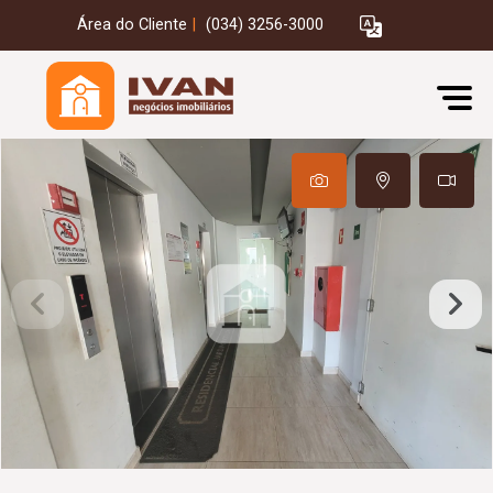
Área do Cliente
|
(034) 3256-3000