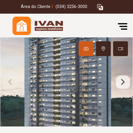
Área do Cliente
|
(034) 3256-3000