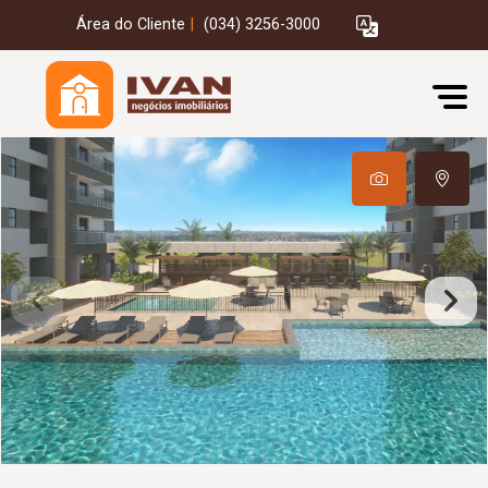
Área do Cliente
|
(034) 3256-3000