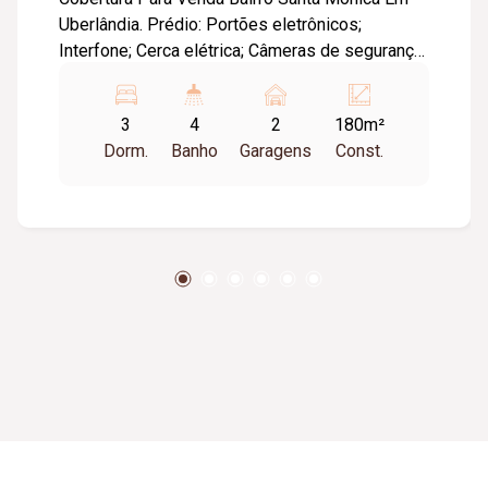
Uberlândia. Prédio: Portões eletrônicos;
Interfone; Cerca elétrica; Câmeras de segurança;
Um elevador; Gás canalizado. Cobertura: Área
Privativa: Aproximadamente 126,92m². Área
3
4
2
180m²
Construída: Aproximadamente 180,00m². Duas
Dorm.
Banho
Garagens
Const.
garagens. Primeiro Piso: Sala 02 ambientes;
Dois quartos (Uma suíte); Banheiro social;
Cozinha. Segundo Piso: Uma suíte; Área
gourmet com churrasqueira e pia; Lavabo;
Varanda. Piso porcelanato, Bancadas em granito,
Gesso tetos, aquecedor solar. Toda montada
com armários e Box Blindex, 02 aparelhos de ar
condicionado. Toda mobiliada (Toda Mobília
ficara no Apartamento quando vender).