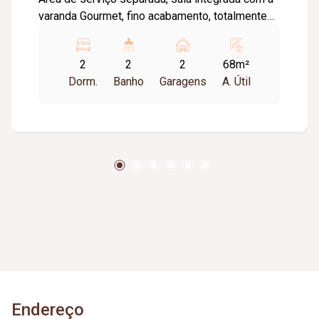
varanda Gourmet, fino acabamento, totalmente
remodelado, Sol da manhã, com vista para o
Praia clube.
2
2
2
68m²
Dorm.
Banho
Garagens
A. Útil
Endereço