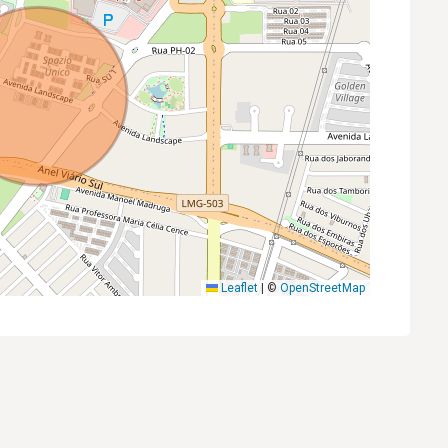
Leaflet
|
©
OpenStreetMap