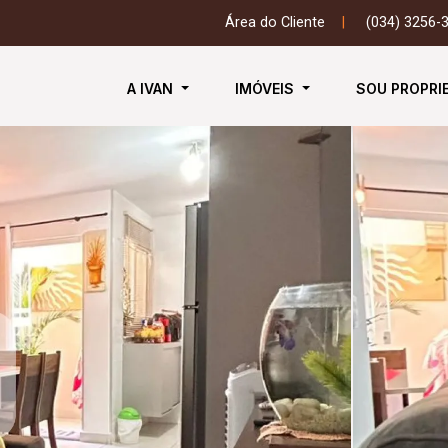
Área do Cliente
|
(034) 3256-
A IVAN
IMÓVEIS
SOU PROPRI