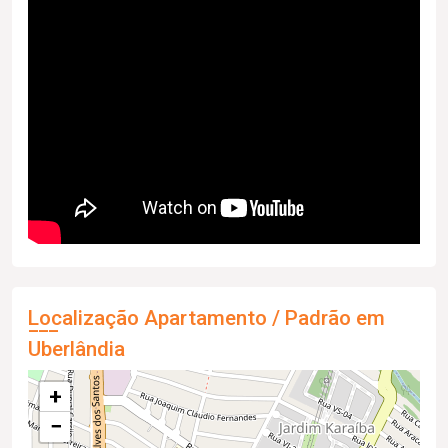
Localização Apartamento / Padrão em
Uberlândia
+
−