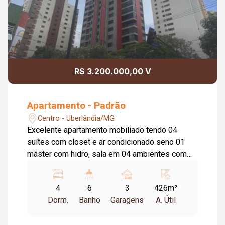
R$ 3.200.000,00 V
Apartamento - Padrão
Centro - Uberlândia/MG
Excelente apartamento mobiliado tendo 04
suítes com closet e ar condicionado seno 01
máster com hidro, sala em 04 ambientes com
sacada, lavabo, cozinha planejada, despensa,
lavanderia com armário, dependência completa
4
6
3
426m²
de empregada, 03 vagas de garagem soltas,
Dorm.
Banho
Garagens
A. Útil
portaria 24hrs, salao de festas, saloa de jogos,
academia, piscina, sauna, quadra esportiva, gás