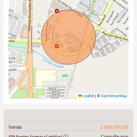
Leaflet
|
©
OpenStreetMap
2.500.000,00
Venda
Consulte-nos
(ITBI, Registro, Escritura e Certidões)