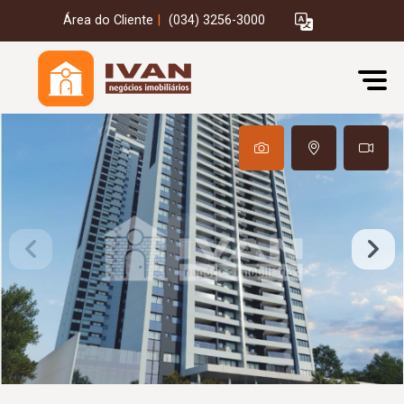
Área do Cliente
|
(034) 3256-3000