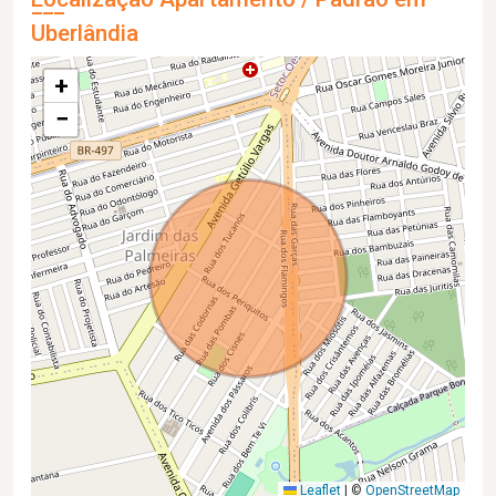
Uberlândia
+
−
Leaflet
|
©
OpenStreetMap