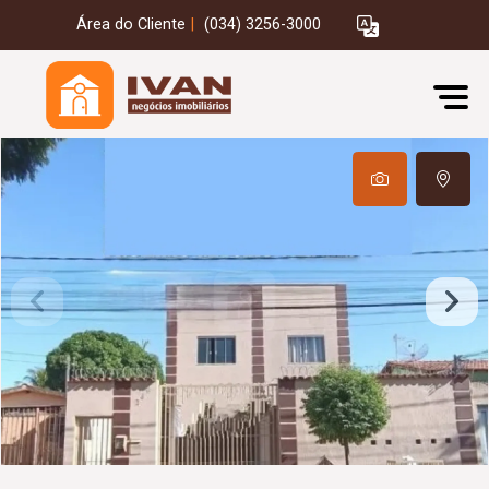
Área do Cliente
|
(034) 3256-3000