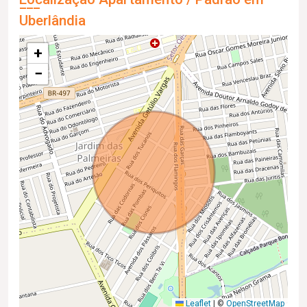
Uberlândia
+
−
Leaflet
|
©
OpenStreetMap