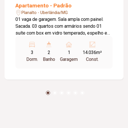
Apartamento - Padrão
Planalto - Uberlândia/MG
01 vaga de garagem. Sala ampla com painel.
Sacada. 03 quartos com armários sendo 01
suíte com box em vidro temperado, espelho e
armário. Banheiro social com box em vidro
temperado e espelho. Cozinha com armários e
3
2
1
14.036m²
cooktop. Lavanderia. Piso cerâmica. Restrição
Dorm.
Banho
Garagem
Const.
para republica. Condomínio Aprox. 150,00