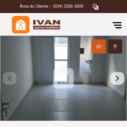
Área do Cliente
|
(034) 3256-3000