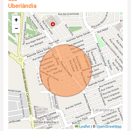
Uberlândia
+
−
Leaflet
|
©
OpenStreetMap