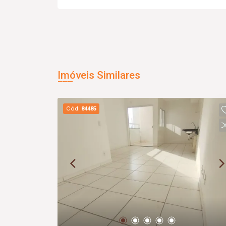
Imóveis Similares
Cód.
84485