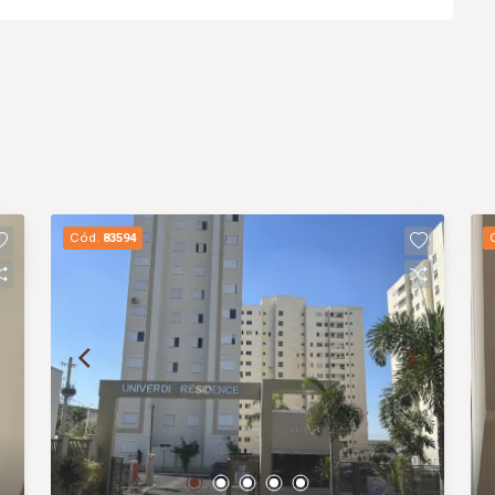
Cód.
83594