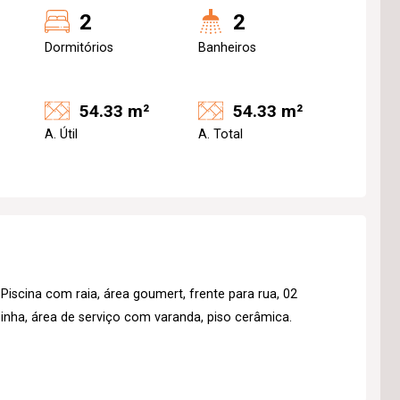
2
2
Dormitórios
Banheiros
54.33 m²
54.33 m²
A. Útil
A. Total
scina com raia, área goumert, frente para rua, 02
inha, área de serviço com varanda, piso cerâmica.