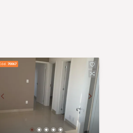
Cód.
70067