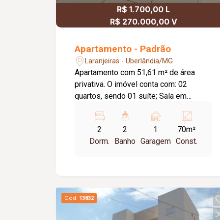
R$ 1.700,00 L
R$ 270.000,00 V
Apartamento - Padrão
Laranjeiras - Uberlândia/MG
Apartamento com 51,61 m² de área
privativa. O imóvel conta com: 02
quartos, sendo 01 suíte; Sala em
conceito aberto integrada à cozinha;
Varanda; Banheiro social; Lavanderia; 01
2
2
1
70m²
vaga de garagem coberta; O
Dorm.
Banho
Garagem
Const.
condomínio conta com: Portaria 24
horas; 02 elevadores; Portões
eletrônicos; Interfone; Câmeras de
segurança; Sistema de alarme; Gás
canalizado; Salão de festas; Espaço
Cód.
13832
gourmet com churrasqueira; Playground;
Diferenciais: Piso em porcelanato;