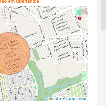
rão em Uberlândia
Leaflet
|
©
OpenStreetMap