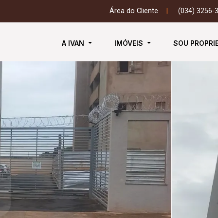
Área do Cliente
|
(034) 3256-
A IVAN
IMÓVEIS
SOU PROPRI