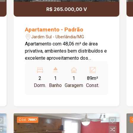
R$ 265.000,00 V
Apartamento - Padrão
Jardim Sul - Uberlândia/MG
Apartamento com 48,06 m² de área
privativa, ambientes bem distribuídos e
excelente aproveitamento dos
espaços. Lazer de Clube e Pronto pra
morar. Enquadra-se no Programa Minha
2
1
1
89m²
Casa Minha Vida. Apartamento com
Dorm.
Banho
Garagem
Const.
Suíte, Varanda e Andar Alto. O
apartamento conta com: Sala integrada
à cozinha em conceito aberto; Varanda;
02 quartos (Sendo 01 suíte, com ponto
para ar condicionado, Banheiro da suíte
Cód.
78887
com Armário e Box Blindex); Banheiro
social (Com Armário e Box Blindex);