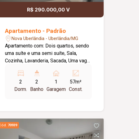
R$ 290.000,00 V
Apartamento - Padrão
Nova Uberlândia - Uberlândia/MG
Apartamento com: Dois quartos, sendo
uma suíte e uma semi suíte, Sala,
Cozinha, Lavanderia, Sacada, Uma vaga
de garagem .
2
2
1
57m²
Dorm.
Banho
Garagem
Const.
Cód.
70939