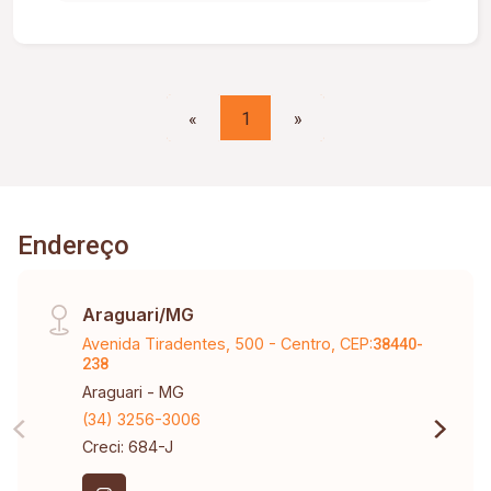
metros de construção. Condomínio com portaria
24hrs, 2 elevadores, gás encanado, salão de
festas com churrasqueira, academia, piscina.
«
1
»
Endereço
Araguari/MG
Avenida Tiradentes, 500 - Centro, CEP:
38440-
238
Araguari - MG
(34) 3256-3006
Creci: 684-J