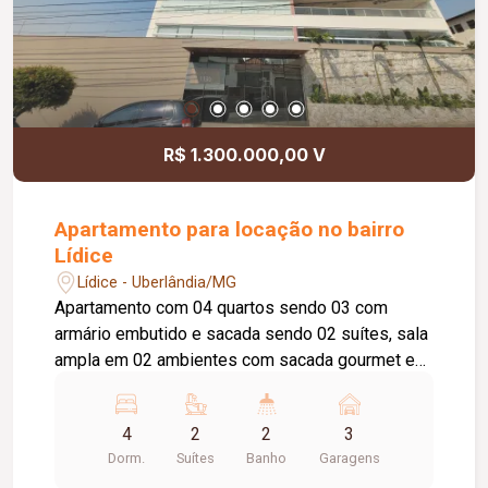
R$ 1.300.000,00 V
Apartamento para locação no bairro
Lídice
Lídice - Uberlândia/MG
Apartamento com 04 quartos sendo 03 com
armário embutido e sacada sendo 02 suítes, sala
ampla em 02 ambientes com sacada gourmet e
churrasqueira, lavabo, cozinha planejada, banheiro
social com armário sob a pia e box blindex,
4
2
2
3
lavanderia com armário e banheiro de funcionário,
Dorm.
Suítes
Banho
Garagens
03 vagas de garagem presa (2). Aprox 185