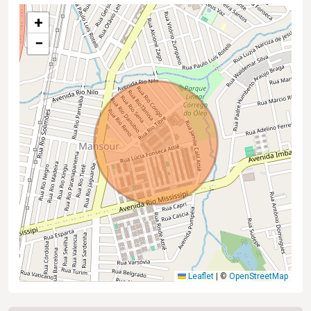
+
−
Leaflet
|
©
OpenStreetMap