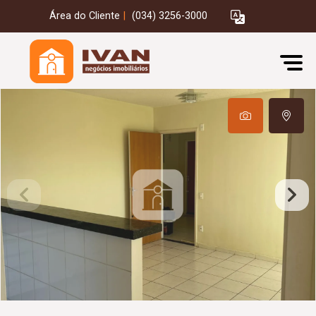
Área do Cliente
|
(034) 3256-3000