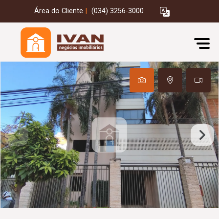
Área do Cliente
|
(034) 3256-3000