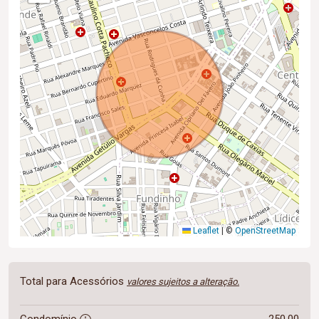
Leaflet
|
©
OpenStreetMap
Total para Acessórios
valores sujeitos a alteração.
Condomínio
250,00