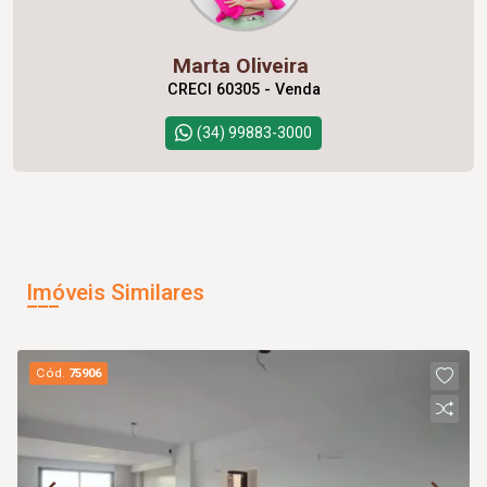
Marta Oliveira
CRECI 60305 - Venda
(34) 99883-3000
Imóveis Similares
Cód.
75906