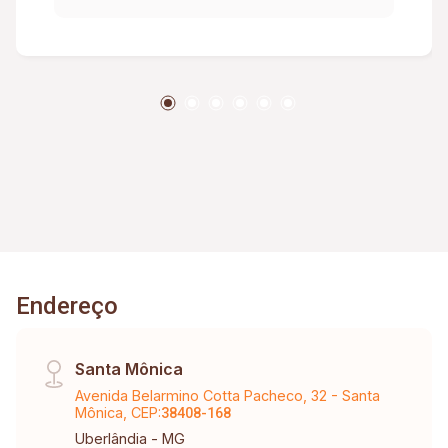
faculdade Unitri, 1,5 km Pátio Vinhedos, 8 km do
Centro, 3km do Hospital UMC, 5km do Praia
clube. Condomínio: Quadras de areia, Portaria 24
h, Churrasqueira, Bicicletário, playground, espaço
luau, Câmaras de segurança, Minimercado 24 h.
Condomínio aprox. 291,22 (água e gás incluso) /
taxa de mudança aprox. 277,35 (entrada).
Endereço
Santa Mônica
Avenida Belarmino Cotta Pacheco, 32 - Santa
Mônica, CEP:
38408-168
Uberlândia - MG