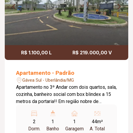
R$ 1.100,00 L
R$ 219.000,00 V
Apartamento - Padrão
Gávea Sul - Uberlândia/MG
Apartamento no 3º Andar com dois quartos, sala,
cozinha, banheiro social com box blindex a 15
metros da portaria!! Em região nobre de
Uberlândia, o Imóvel está localizado: A 500m do
Uberlândia Shopping, Ao lado do Hipermercado
2
1
1
44m²
Bahamas Zona Sul, 3 km do supermercado Pão
Dorm.
Banho
Garagem
A. Total
de Açúcar, 2,5 km da igreja Sal da Terra, 2km da