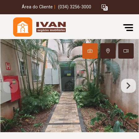
Área do Cliente
|
(034) 3256-3000