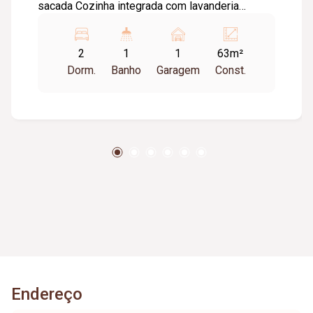
sacada Cozinha integrada com lavanderia
Sacada na lavanderia sem armário 01 vaga de
garagem 01 elevador Possui Marcenaria
2
1
1
63m²
Dorm.
Banho
Garagem
Const.
Endereço