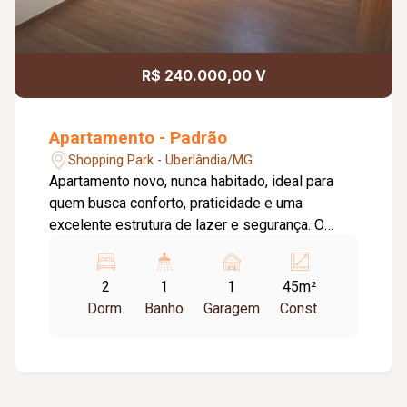
R$ 240.000,00 V
Apartamento - Padrão
Shopping Park - Uberlândia/MG
Apartamento novo, nunca habitado, ideal para
quem busca conforto, praticidade e uma
excelente estrutura de lazer e segurança. O
imóvel conta com: Apartamento novo, nunca
habitado; Pronto para morar. O condomínio
2
1
1
45m²
oferece: Elevadores; Playground; Área gourmet;
Dorm.
Banho
Garagem
Const.
Mercadinho interno; Portaria 24 horas; Sistema
de segurança. Diferenciais do imóvel:
Condomínio moderno e bem administrado;
Infraestrutura completa para o dia a dia;
Ambiente agradável e seguro. Excelente opção