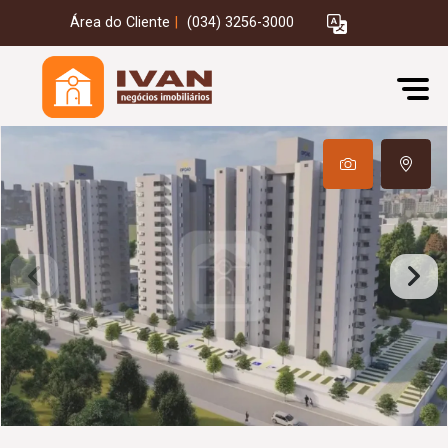
Área do Cliente
|
(034) 3256-3000