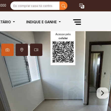
3000
ETÁRIO
INDIQUE E GANHE
Acesse pelo
celular