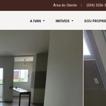
Área do Cliente
|
(034) 3256-
A IVAN
IMÓVEIS
SOU PROPRI