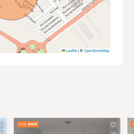
Leaflet
|
©
OpenStreetMap
Cód.
84428