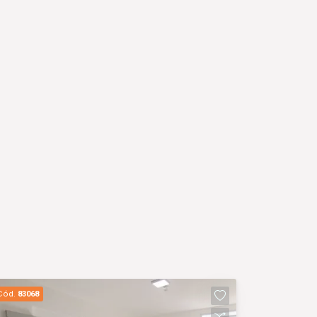
Cód.
83068