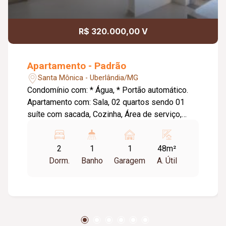
R$ 320.000,00 V
Apartamento - Padrão
Santa Mônica - Uberlândia/MG
Condomínio com: * Água, * Portão automático.
Apartamento com: Sala, 02 quartos sendo 01
suíte com sacada, Cozinha, Área de serviço,
Banheiro social, 01 vaga de garagem, Sem
elevador, 48m² Cada, Várias unidades
2
1
1
48m²
disponíveis.
Dorm.
Banho
Garagem
A. Útil