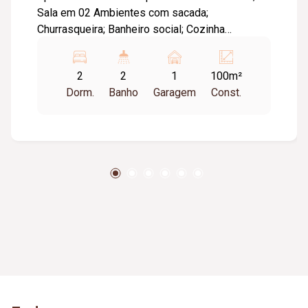
Sala em 02 Ambientes com sacada;
Churrasqueira; Banheiro social; Cozinha
conjugada com área de serviço; Garagem para
01 carro; Aproximadamente 95m²; Portão
2
2
1
100m²
eletrônico; Interfone; Cerca elétrica; Gás;
Dorm.
Banho
Garagem
Const.
Internet; Elevador; Piso: Cerâmica.