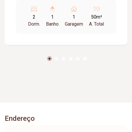
ambientes; Cozinha com bancada em granito,
cooktop e armários; Banheiro social; Área de
2
1
1
50m²
serviço; 01 vaga de garagem; O condomínio
Dorm.
Banho
Garagem
A. Total
conta com: Elevador; Salão de festas.
Endereço