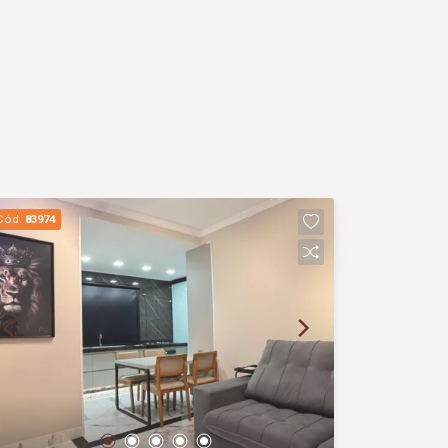
Cód.
83974