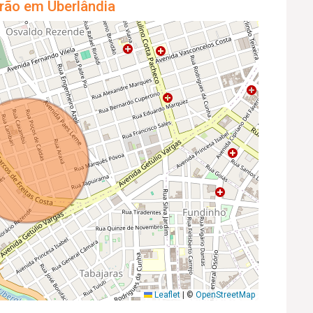
rão em Uberlândia
Leaflet
|
©
OpenStreetMap