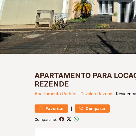
APARTAMENTO PARA LOCA
REZENDE
Apartamento
Padrão
-
Osvaldo Rezende
Residencia
|
Favoritar
Comparar
Compartilhe: