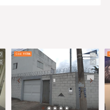
Cód.
11726