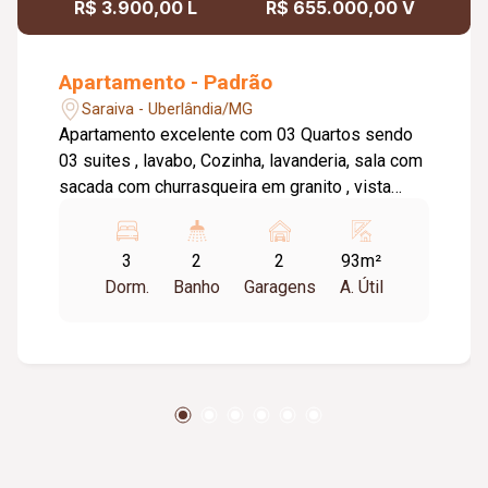
R$ 3.900,00 L
R$ 655.000,00 V
Apartamento - Padrão
Saraiva - Uberlândia/MG
Apartamento excelente com 03 Quartos sendo
03 suites , lavabo, Cozinha, lavanderia, sala com
sacada com churrasqueira em granito , vista
Panorâmica, dispensa. 01 vaga de garagem.
Piso : Porcenalato, o condomínio oferece
3
2
2
93m²
elevador, salão de festas .
Dorm.
Banho
Garagens
A. Útil