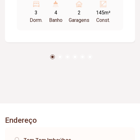
Unidade à venda com 117,00m². 03 suítes.
3
4
2
145m²
Unidades exclusivas apartamentos com
Dorm.
Banho
Garagens
Const.
varanda. Condomínio com 13 itens de lazer.
Áreas de lazer comuns decoradas e equipadas.
Vagas de garagem para 02 carros (Vaga 16
A/B). Pré instalação de ar nos quartos e sala.
Varanda. Monitoramento e infraestrutura para
portaria física e remota. Entrega Obra:
Abril/2026. Agende sua visita. Aguardo seu
contato.
Endereço
Tem Tem Imbaúbas