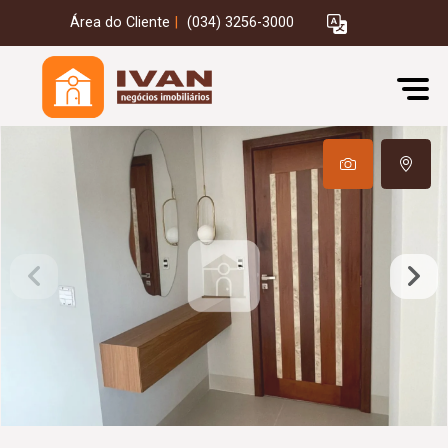
Área do Cliente
|
(034) 3256-3000