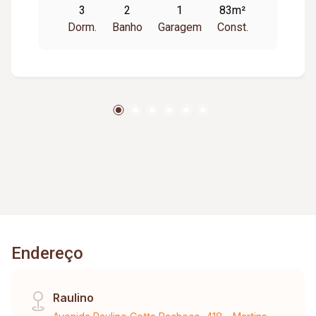
3
2
1
83m²
suíte com armário e box. 01 vaga de garagem
Dorm.
Banho
Garagem
Const.
coberta. Predio com portaria 24 horas. Salão de
festa.
Endereço
Raulino