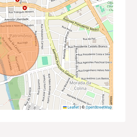
Leaflet
|
©
OpenStreetMap