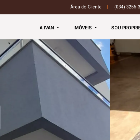
Área do Cliente
|
(034) 3256-
A IVAN
IMÓVEIS
SOU PROPRI