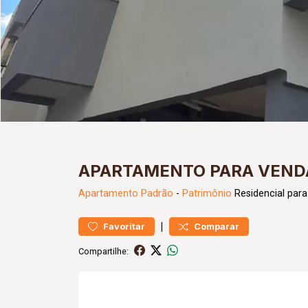
APARTAMENTO PARA VENDA
Apartamento
Padrão
-
Patrimônio
Residencial par
|
Favoritar
Comparar
Compartilhe: