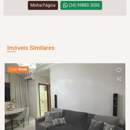
Minha Página
(34) 99883-3000
Imóveis Similares
Cód.
82045