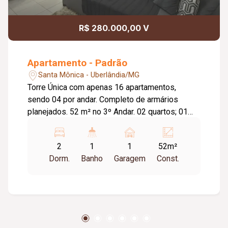
R$ 280.000,00 V
Apartamento - Padrão
Santa Mônica - Uberlândia/MG
Torre Única com apenas 16 apartamentos,
sendo 04 por andar. Completo de armários
planejados. 52 m² no 3º Andar. 02 quartos; 01
banheiro; Sala espaçosa; Cozinha; Lavanderia; Ar
Condicionado na sala e quarto; 01 Vaga de
2
1
1
52m²
Garagem.
Dorm.
Banho
Garagem
Const.