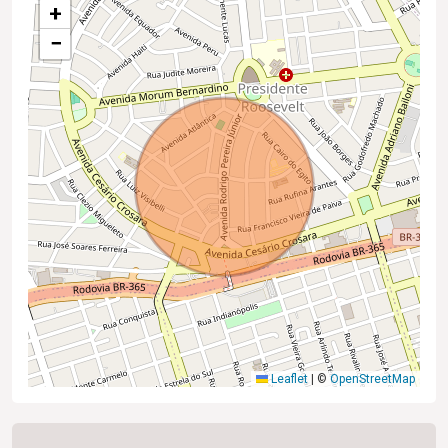
+
−
Leaflet
|
©
OpenStreetMap