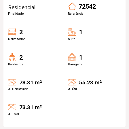
72542
Residencial
Finalidade
Referência
2
1
Dormitórios
Suite
2
1
Banheiros
Garagem
73.31 m²
55.23 m²
A. Construída
A. Útil
73.31 m²
A. Total