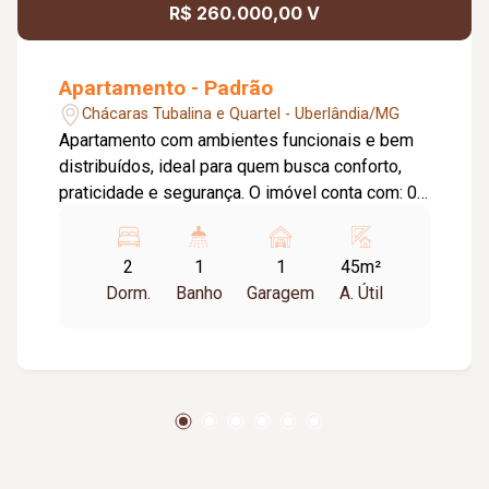
R$ 260.000,00 V
Apartamento - Padrão
Chácaras Tubalina e Quartel - Uberlândia/MG
Apartamento com ambientes funcionais e bem
distribuídos, ideal para quem busca conforto,
praticidade e segurança. O imóvel conta com: 02
quartos; Sala; Cozinha; Banheiro social; Área de
serviços; 01 vaga de garagem; Diferenciais do
2
1
1
45m²
imóvel: Aceita pets; Ambientes bem
Dorm.
Banho
Garagem
A. Útil
distribuídos; Excelente aproveitamento dos
espaços; O condomínio oferece: 02 elevadores;
Academia; Quadra de basquete; Excelente
opção para quem busca conforto, praticidade e
qualidade de vida.