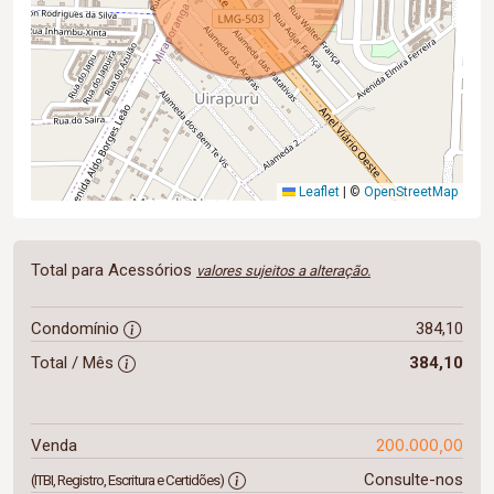
Leaflet
|
©
OpenStreetMap
Total para Acessórios
valores sujeitos a alteração.
Condomínio
384,10
Total / Mês
384,10
200.000,00
Venda
Consulte-nos
(ITBI, Registro, Escritura e Certidões)